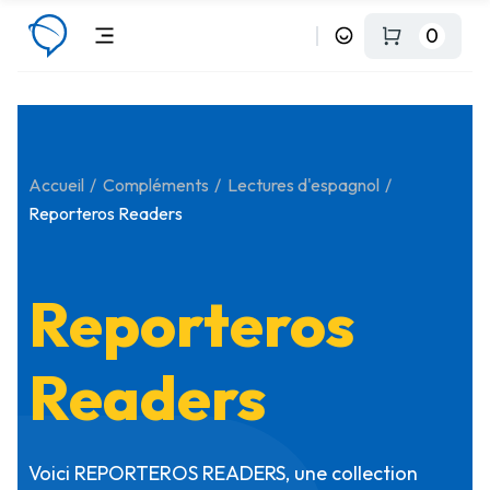
0
Accueil
Compléments
Lectures d'espagnol
Reporteros Readers
Reporteros
Readers
Voici REPORTEROS READERS, une collection