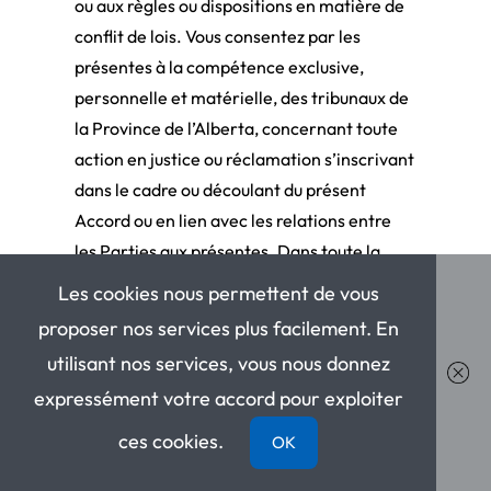
ou aux règles ou dispositions en matière de
conflit de lois. Vous consentez par les
présentes à la compétence exclusive,
personnelle et matérielle, des tribunaux de
la Province de l’Alberta, concernant toute
action en justice ou réclamation s’inscrivant
dans le cadre ou découlant du présent
Accord ou en lien avec les relations entre
les Parties aux présentes. Dans toute la
mesure permise par la loi, chaque partie
Les cookies nous permettent de vous
renonce consciemment et volontairement
proposer nos services plus facilement. En
aux droits à un procès avec jury pour toutes
utilisant nos services, vous nous donnez
les actions ou procédures s’inscrivant dans
expressément votre accord pour exploiter
le cadre ou découlant du présent Accord ou
en lien avec les relations entre les Parties
ces cookies.
OK
aux présentes.