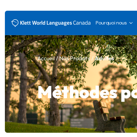
Rencontrez-
Pourquoi nous
Notre équipe
Nos engage
Carrières ch
Rencontrez-no
Espace Pres
Accueil
/ Nos Produits /
Adultes
Notre équipe
Nos engagemen
Carrières chez
Méthodes po
Espace Presse