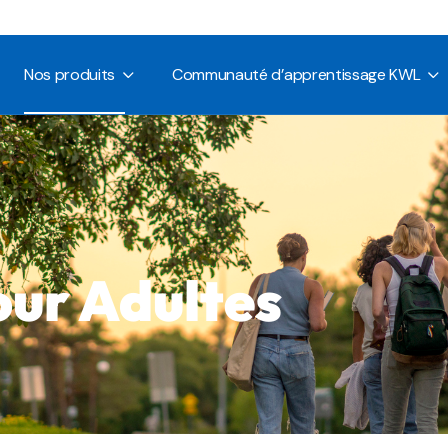
nous
Méthodes pour
Conférences et
Enfants
événements
Nos produits
Communauté d’apprentissage KWL
Méthodes pour
Sessions de Formation
ments
Adolescents
Webinaires et sessions
ez KWL
Méthodes pour
en direct
us
Méthodes pour
Conférences et
Adultes
se
Enfants
événements
Compléments
Méthodes pour
Sessions de Formation
ts
Adolescents
Soutien spécifique à la
Webinaires et sessions
province
 KWL
Méthodes pour
en direct
ur Adultes
Adultes
Demandez un
échantillon gratuit
Compléments
Soutien spécifique à la
province
Demandez un
échantillon gratuit