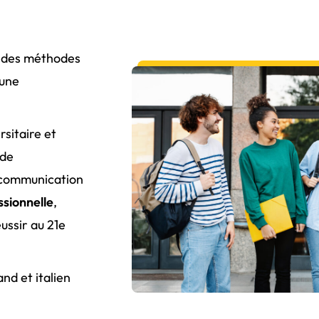
s des méthodes
 une
sitaire et
de
a communication
ssionnelle
,
ussir au 21e
nd et italien