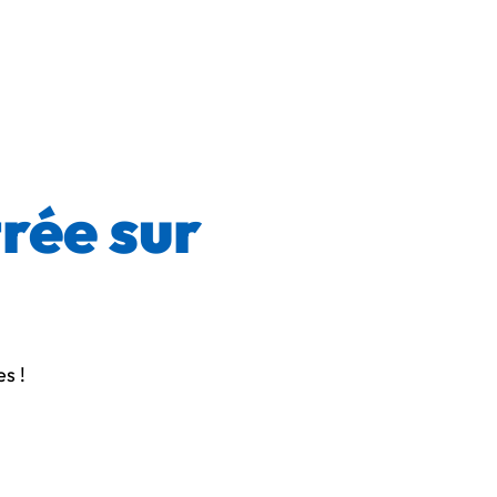
rée sur
es !