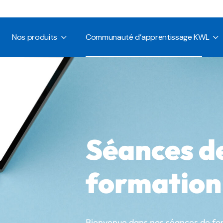
nous
Méthodes pour
Conférences et
Enfants
événements
Nos produits
Communauté d’apprentissage KWL
Méthodes pour
Sessions de Formation
ments
Adolescents
Webinaires et sessions
ez KWL
Méthodes pour
en direct
us
Méthodes pour
Conférences et
Adultes
se
Enfants
événements
Compléments
Méthodes pour
Sessions de Formation
ts
Adolescents
Soutien spécifique à la
Webinaires et sessions
province
 KWL
Méthodes pour
en direct
Séances d
Adultes
Demandez un
échantillon gratuit
Compléments
formation
Soutien spécifique à la
province
Demandez un
échantillon gratuit
Bienvenue dans nos séances de for