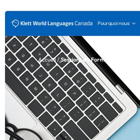
Rencontrez-
Pourquoi nous
Notre équipe
Nos engage
Carrières ch
Rencontrez-no
Espace Pres
Accueil /
Sessions de Formation
Notre équipe
Nos engagemen
Carrières chez
Espace Presse