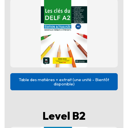
Table des matières + extrait (une unité - Bientôt
disponible)
Level B2