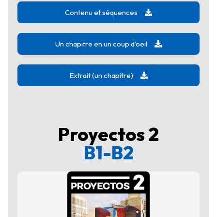
Contenu et séquences
Un chapitre en un coup d’oeil
Extrait (un chapitre)
Proyectos 2
B1-B2