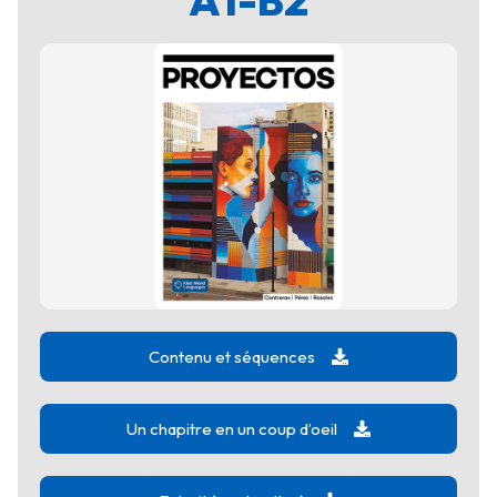
A1-B2
Contenu et séquences
Un chapitre en un coup d’oeil