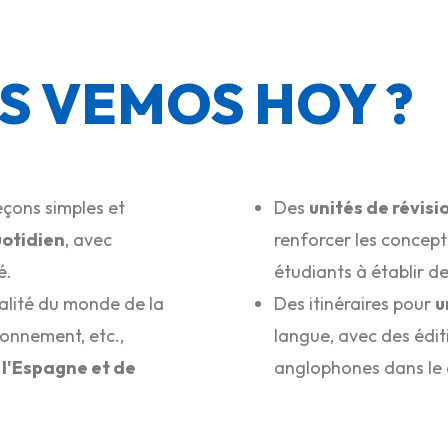
OS VEMOS HOY ?
eçons simples et
Des
unités de révis
uotidien
, avec
renforcer les concep
é.
étudiants à établir de
alité du monde de la
Des itinéraires pour
u
ironnement, etc.,
langue, avec des édit
 l'Espagne et de
anglophones dans le 