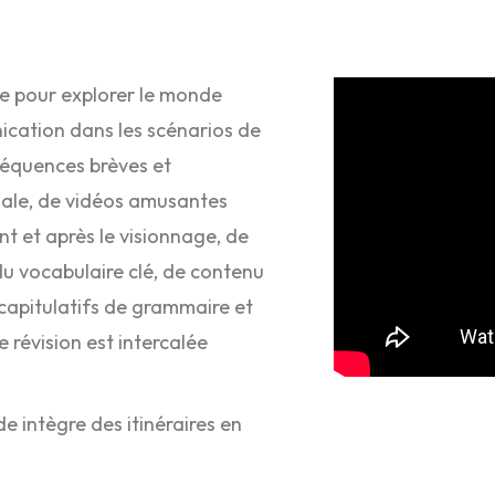
 pour explorer le monde
ication dans les scénarios de
séquences brèves et
nale, de vidéos amusantes
nt et après le visionnage, de
u vocabulaire clé, de contenu
écapitulatifs de grammaire et
révision est intercalée
de intègre des itinéraires en