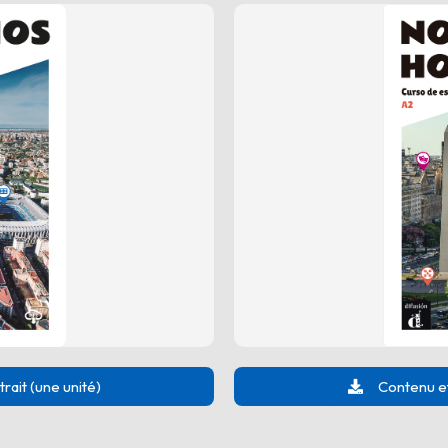
Contenu et
ait (une unité)