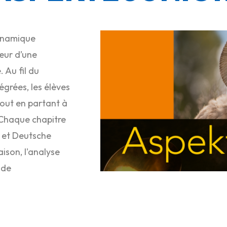
ynamique
œur d’une
 Au fil du
grées, les élèves
out en partant à
 Chaque chapitre
 et Deutsche
aison, l'analyse
 de