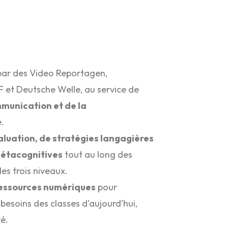
 par des Video Reportagen,
F et Deutsche Welle, au service de
mmunication et de la
e.
aluation, de stratégies langagières
étacognitives
tout au long des
es trois niveaux.
ressources numériques
pour
besoins des classes d'aujourd’hui,
é.