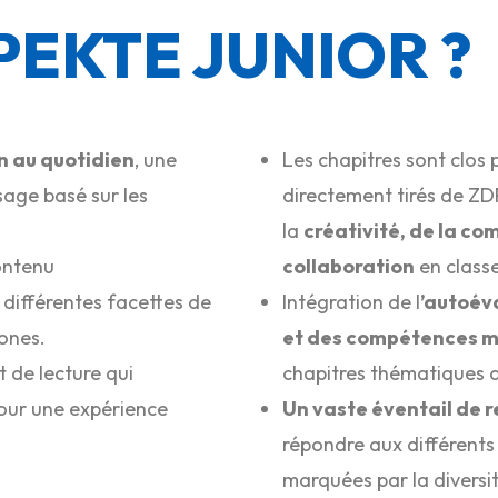
PEKTE JUNIOR ?
 au quotidien
, une
Les chapitres sont clos
age basé sur les
directement tirés de ZD
la
créativité, de la co
ontenu
collaboration
en class
s différentes facettes de
Intégration de l
’autoév
ones.
et des compétences m
 de lecture qui
chapitres thématiques d
pour une expérience
Un vaste éventail de 
répondre aux différents 
marquées par la diversit