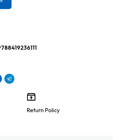
ER
9788419236111
Return Policy