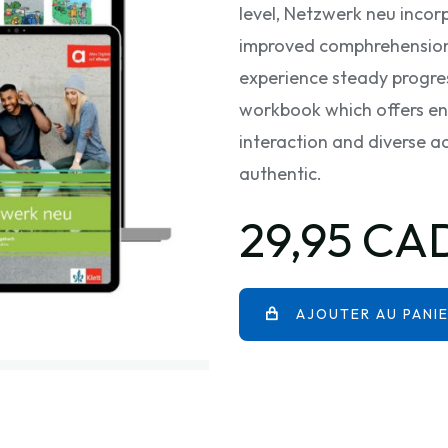
level, Netzwerk neu incor
improved comphrehension 
experience steady progres
workbook which offers en
interaction and diverse ac
authentic.
29,95 CA
AJOUTER AU PANI