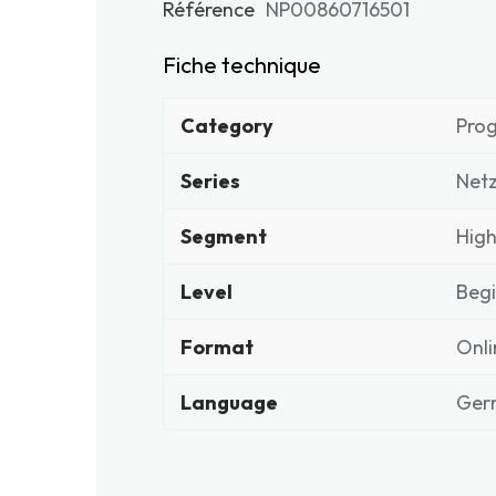
Référence
NP00860716501
Fiche technique
Category
Pro
Series
Net
Segment
High
Level
Beg
Format
Onli
Language
Ger