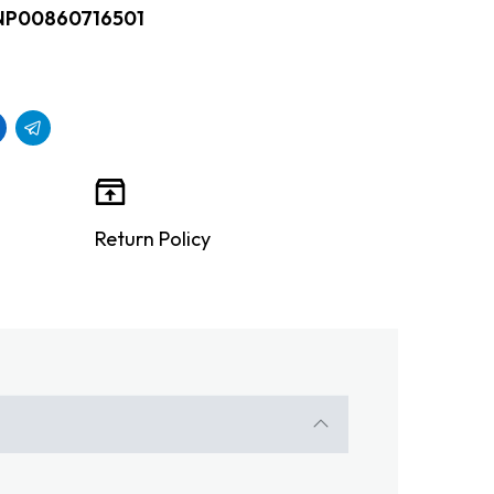
NP00860716501
Return Policy