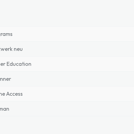
grams
zwerk neu
er Education
inner
ne Access
man