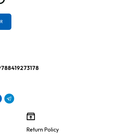
ER
9788419273178
Return Policy