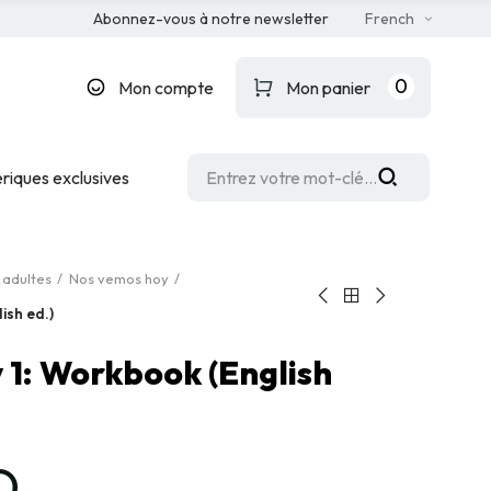
Abonnez-vous à notre newsletter
French
0
Mon compte
Mon panier
riques exclusives
 adultes
Nos vemos hoy
ish ed.)
 1: Workbook (English
D