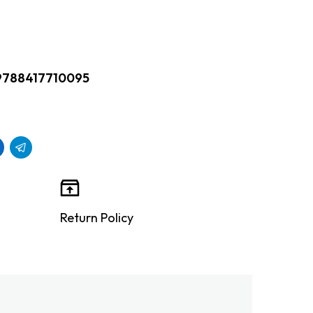
9788417710095
Return Policy