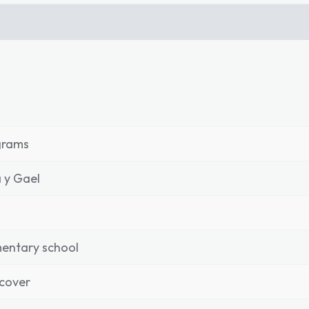
grams
 y Gael
entary school
cover