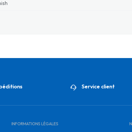
ish
péditions
Service client
INFORMATIONS LÉGALES
N