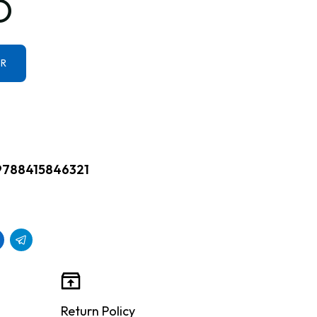
D
ER
9788415846321
Return Policy