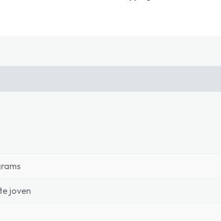
grams
e joven