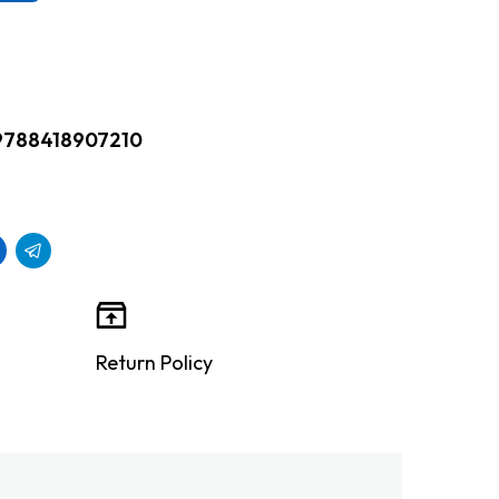
9788418907210
Return Policy