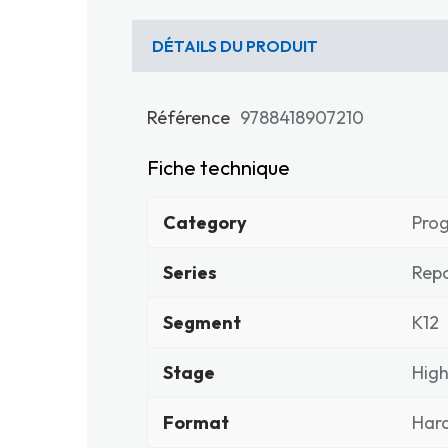
DÉTAILS DU PRODUIT
Référence
9788418907210
Fiche technique
Category
Pro
Series
Repo
Segment
K12
Stage
High
Format
Har