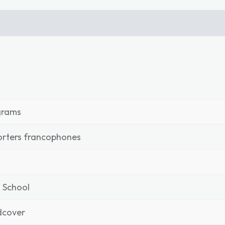
grams
rters francophones
 School
dcover