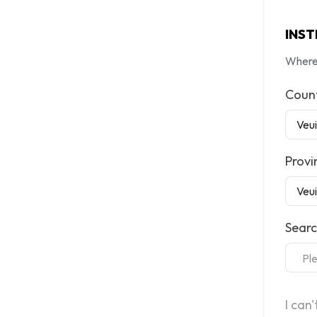
INST
Where 
Coun
Prov
Searc
Pl
I can'