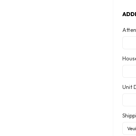
ADD
Atten
House
Unit 
Shipp