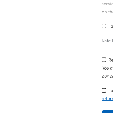
servi
on the
I 
Note: 
Re
You m
our c
I 
retur