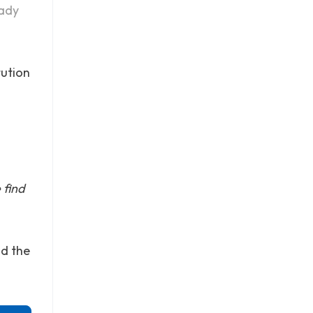
eady
tution
 find
nd the