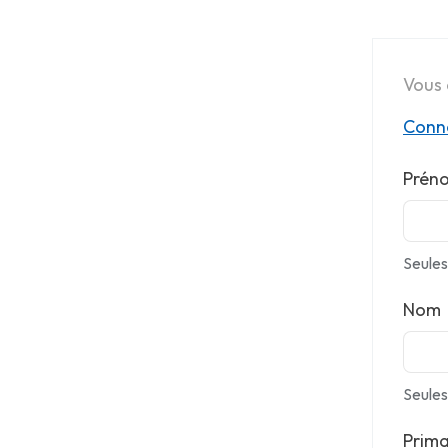
Vous 
Conne
Prén
Seules 
Nom
Seules 
Prima