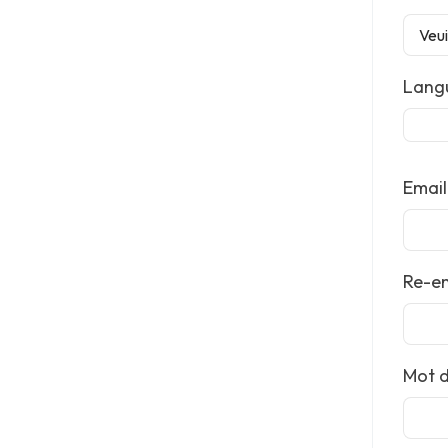
Langu
Email
Re-en
Mot 