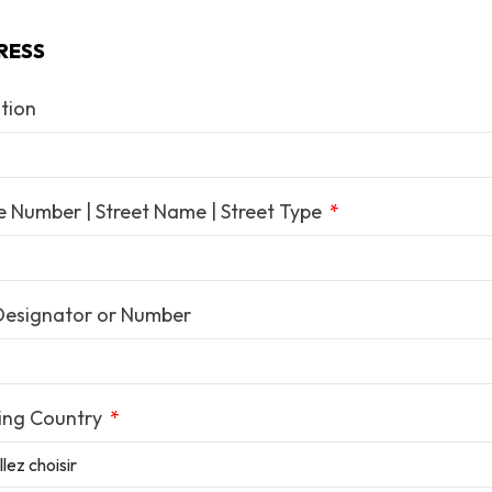
RESS
tion
 Number | Street Name | Street Type
Designator or Number
ing Country