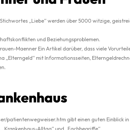
tichwortes „Liebe“ werden über 5000 witzige, geistre
chaftskonflikten und Beziehungsproblemen.
auen-Maenner Ein Artikel darüber, dass viele Vorurtei
 „Elterngeld“ mit Informationsseiten, Elterngeldrechn
en.
rankenhaus
atientenwegweiser.htm gibt einen guten Einblick in den
, „Krankenhaus-Alltag“ und „Fachbegriffe“.