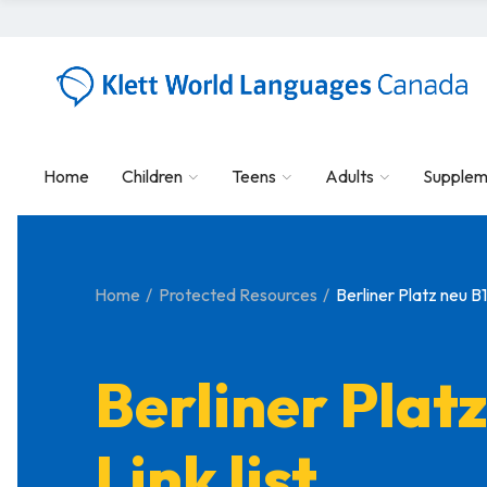
Home
Children
Teens
Adults
Supplem
Home
Protected Resources
Berliner Platz neu B1 
Berliner Platz
Link list