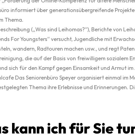
zur „Förderung der Online-Kompetenz für ältere Mensche
üro informiert über generationsübergreifende Projek
em Thema.
eschreibung („Was sind Leihomas?“), Berichte von Lei
ds For Youngsters“ versucht, Jugendliche mit Erwachse
asteln, wandern, Radtouren machen usw., und regt Pate
inigung, die auf der Basis von freiwilligem sozialem
nd sich für den Kampf gegen Einsamkeit und Armut im A
cafe Das Seniorenbüro Speyer organisiert einmal im Mo
stgelegten Thema ihre Erlebnisse und Erinnerungen. Di
s kann ich für Sie tu